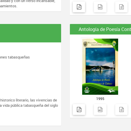
ialidad y con un verso incansable,
namientos.
Antología de Poesía Co
iones tabasqueñas
1995
 historico literario, las vivencias de
 vida pública tabasqueña del siglo