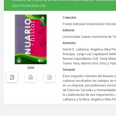
ISBN 978-968-9024-330
Colección
Fondo Editorial Universitario Históri
Editorial
Universidad Juárez Autónoma de T
Autor(es)
David G. Lafrance, Angélica Olea Pri
Rosique, Jorge Luis Capdepont Ball
Ramón Castellanos Coll, Tania María
Torres Vera, Martín Ortiz Ortiz y Pa
2006
Sinopsis:
Este segundo volumen del Anuario de
valiosos resultados de trabajos de i
en su mayoría, por profesores inves
de Ciencias Sociales y Humanidade
la colaboración de dos importantes 
Lafrance y la Mtra. Angélica Olea Pri