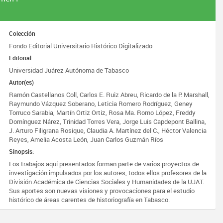
Colección
Fondo Editorial Universitario Histórico Digitalizado
Editorial
Universidad Juárez Autónoma de Tabasco
Autor(es)
Ramón Castellanos Coll, Carlos E. Ruiz Abreu, Ricardo de la P. Marshall,
Raymundo Vázquez Soberano, Leticia Romero Rodríguez, Geney
Torruco Sarabia, Martín Ortiz Ortiz, Rosa Ma. Romo López, Freddy
Domínguez Nárez, Trinidad Torres Vera, Jorge Luis Capdepont Ballina,
J. Arturo Filigrana Rosique, Claudia A. Martínez del C., Héctor Valencia
Reyes, Amelia Acosta León, Juan Carlos Guzmán Ríos
Sinopsis:
Los trabajos aquí presentados forman parte de varios proyectos de
investigación impulsados por los autores, todos ellos profesores de la
División Académica de Ciencias Sociales y Humanidades de la UJAT.
Sus aportes son nuevas visiones y provocaciones para el estudio
histórico de áreas carentes de historiografía en Tabasco.