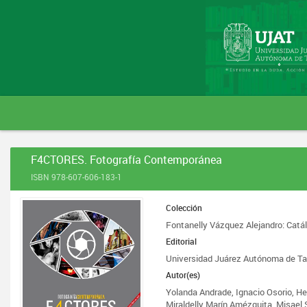
F4CTORES. Fotografía Contemporánea
ISBN 978-607-606-183-1
Colección
Fontanelly Vázquez Alejandro: Catál
Editorial
Universidad Juárez Autónoma de T
Autor(es)
Yolanda Andrade, Ignacio Osorio, H
Miraldelly Marín Amézquita, Misae