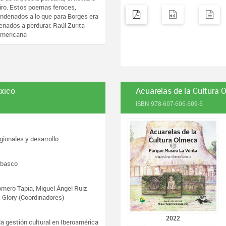
iro. Estos poemas feroces,
ondenados a lo que para Borges era
enados a perdurar. Raúl Zurita
americana
éxico
Acuarelas de la Cultura
ISBN 978-607-606-609-6
gionales y desarrollo
abasco
Romero Tapia, Miguel Ángel Ruiz
Glory (Coordinadores)
2022
la gestión cultural en Iberoamérica