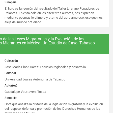
Sinopsis:
El libro es la reunión del resultado del Taller Literario Forjadores de
Palabras. En esta edición los diferentes autores, nos expresan
mediante poemas lo efímero y eterno del acto amoroso; eso que nos
aleja del mundo cotidiano.
co de las Leyes Migratorias y la Evolución de los
 Migrantes en México. Un Estudio de Caso: Tabasco
Colección
José María Pino Suárez: Estudios regionales y desarrollo
Editorial
Universidad Juárez Autónoma de Tabasco
Autor(es)
Guadalupe Vautravers Tosca
Sinopsis:
Obra que analiza la historia de la legislación migratoria y la evolución
del respeto, defensa y promoción de los Derechos Humanos de los