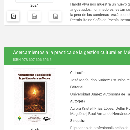
Harold Alva nos muestra un nuevo g
2024
angustiados, iluminadores, están c
la peor de las condenas: están cond
Premio Reina Sofía de Poesía Ibero
Acercamientos a la práctica de la gestión cultural en M
ISBN 978-607-606-696-6
Colección
José María Pino Suárez: Estudios re
Editorial
Universidad Juárez Autónoma de T
Autor(es)
Aurora Kristell Frías López, Delfin 
Magdónel, Raúl Armando Hernández 
Sinopsis:
El proceso de profesionalización de 
2024