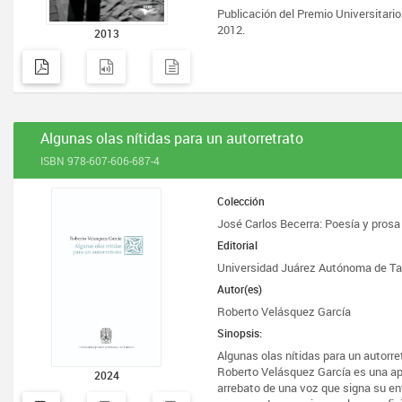
Publicación del Premio Universitario
2012.
2013
Algunas olas nítidas para un autorretrato
ISBN 978-607-606-687-4
Colección
José Carlos Becerra: Poesía y prosa
Editorial
Universidad Juárez Autónoma de T
Autor(es)
Roberto Velásquez García
Sinopsis:
Algunas olas nítidas para un autorret
Roberto Velásquez García es una apu
2024
arrebato de una voz que signa su ent