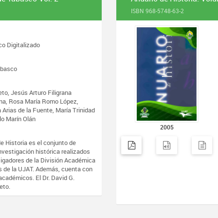
ISBN 968-5748-63-2
co Digitalizado
abasco
eto, Jesús Arturo Filigrana
ina, Rosa María Romo López,
 Arias de la Fuente, María Trinidad
blo Marín Olán
2005
 Historia es el conjunto de
nvestigación histórica realizados
tigadores de la División Académica
s de la UJAT. Además, cuenta con
académicos. El Dr. David G.
eto.