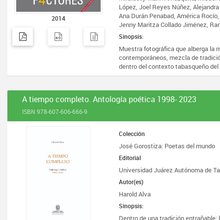
López, Joel Reyes Núñez, Alejandra 
Ana Durán Penabad, América Rocío, 
2014
Jenny Maritza Collado Jiménez, Ram
Sinopsis:
Muestra fotográfica que alberga la 
contemporáneos, mezcla de tradición
dentro del contexto tabasqueño del 
A tiempo completo. Antología poética 1998- 2023
ISBN 978-607-606-666-9
Colección
José Gorostiza: Poetas del mundo
Editorial
Universidad Juárez Autónoma de T
Autor(es)
Harold Alva
Sinopsis:
Dentro de una tradición entrañable: 