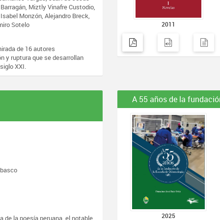
Barragán, Miztly Vinafre Custodio,
Isabel Monzón, Alejandro Breck,
iro Sotelo
2011
mirada de 16 autores
 y ruptura que se desarrollan
siglo XXI.
A 55 años de la fundació
abasco
2025
la de la poesía peruana, el notable