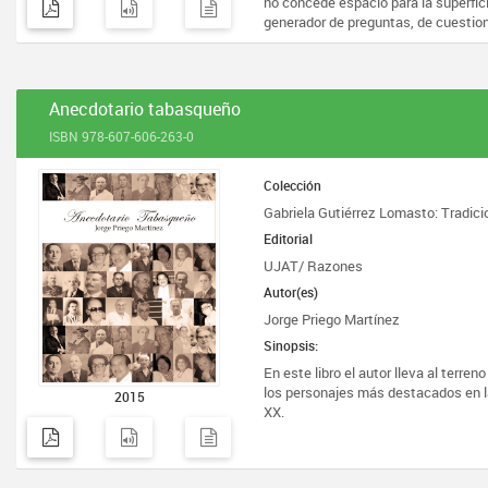
no concede espacio para la superfic
generador de preguntas, de cuestio
Anecdotario tabasqueño
ISBN 978-607-606-263-0
Colección
Gabriela Gutiérrez Lomasto: Tradic
Editorial
UJAT/ Razones
Autor(es)
Jorge Priego Martínez
Sinopsis:
En este libro el autor lleva al terreno
los personajes más destacados en la
2015
XX.