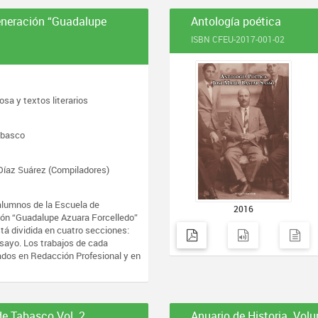
Generación “Guadalupe
Antología poética
ISBN CFEU-2017-001-02
sa y textos literarios
abasco
 Díaz Suárez (Compiladores)
alumnos de la Escuela de
2016
ión “Guadalupe Azuara Forcelledo”
tá dividida en cuatro secciones:
nsayo. Los trabajos de cada
ados en Redacción Profesional y en
de Tabasco Vol. 2
Anuario de Historia. Vol