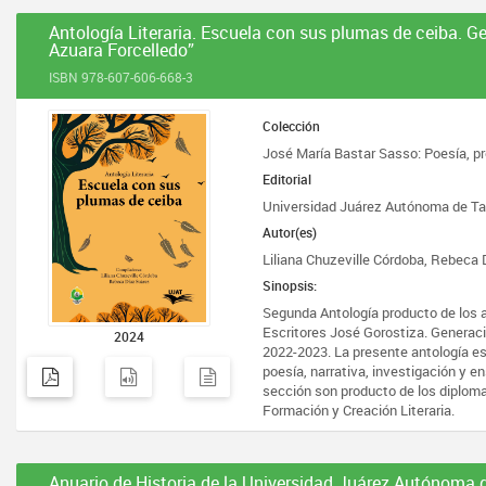
Antología Literaria. Escuela con sus plumas de ceiba. 
Azuara Forcelledo”
ISBN 978-607-606-668-3
Colección
José María Bastar Sasso: Poesía, pro
Editorial
Universidad Juárez Autónoma de T
Autor(es)
Liliana Chuzeville Córdoba, Rebeca
Sinopsis:
Segunda Antología producto de los 
Escritores José Gorostiza. Generac
2024
2022-2023. La presente antología es
poesía, narrativa, investigación y e
sección son producto de los diplom
Formación y Creación Literaria.
Anuario de Historia de la Universidad Juárez Autónoma 