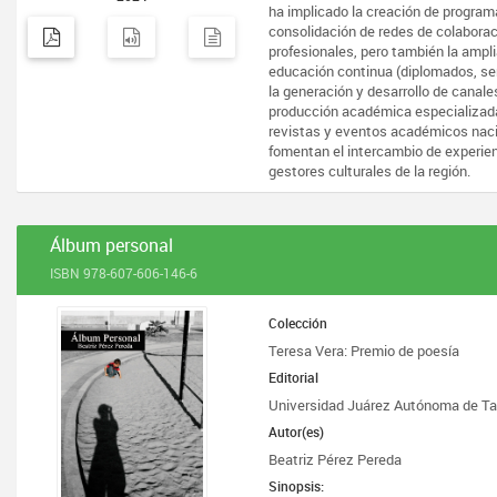
ha implicado la creación de progra
consolidación de redes de colaborac
profesionales, pero también la ampli
educación continua (diplomados, sem
la generación y desarrollo de canale
producción académica especializada
revistas y eventos académicos naci
fomentan el intercambio de experien
gestores culturales de la región.
Álbum personal
ISBN 978-607-606-146-6
Colección
Teresa Vera: Premio de poesía
Editorial
Universidad Juárez Autónoma de T
Autor(es)
Beatriz Pérez Pereda
Sinopsis: