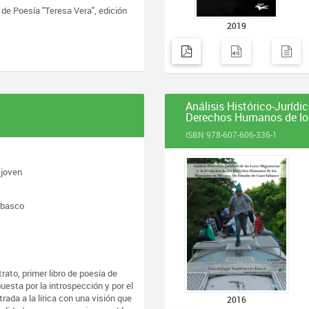
 de Poesía "Teresa Vera", edición
2019
Análisis Histórico-Jurídi
Derechos Humanos de los
ISBN 978-607-606-336-1
 joven
abasco
rato, primer libro de poesía de
esta por la introspección y por el
rada a la lírica con una visión que
2016