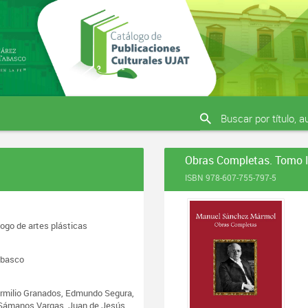
Obras Completas. Tomo I
ISBN 978-607-755-797-5
ogo de artes plásticas
abasco
ermilio Granados, Edmundo Segura,
l Sámanos Vargas, Juan de Jesús